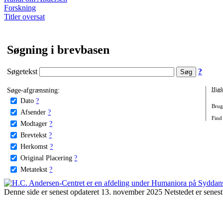
Forskning
Titler oversat
Søgning i brevbasen
Søgetekst
?
Søge-afgrænsning:
Hjæl
Dato
?
Brug 
Afsender
?
Find 
Modtager
?
Brevtekst
?
Herkomst
?
Original Placering
?
Metatekst
?
Denne side er senest opdateret 13. november 2025 Netstedet er senest