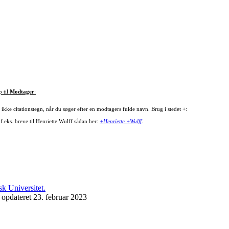
p til
Modtager
:
ikke citationstegn, når du søger efter en modtagers fulde navn. Brug i stedet +:
f.eks. breve til Henriette Wulff sådan her:
+Henriette +Wulff
.
 opdateret 23. februar 2023