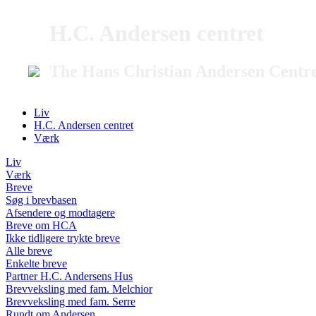
H.C. Andersen centret
The Hans Christian Andersen Centr
Liv
H.C. Andersen centret
Værk
Liv
Værk
Breve
Søg i brevbasen
Afsendere og modtagere
Breve om HCA
Ikke tidligere trykte breve
Alle breve
Enkelte breve
Partner H.C. Andersens Hus
Brevveksling med fam. Melchior
Brevveksling med fam. Serre
Rundt om Andersen