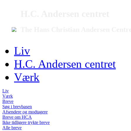
H.C. Andersen centret
The Hans Christian Andersen Centr
Liv
H.C. Andersen centret
Værk
Liv
Værk
Breve
Søg i brevbasen
Afsendere og modtagere
Breve om HCA
Ikke tidligere trykte breve
Alle breve