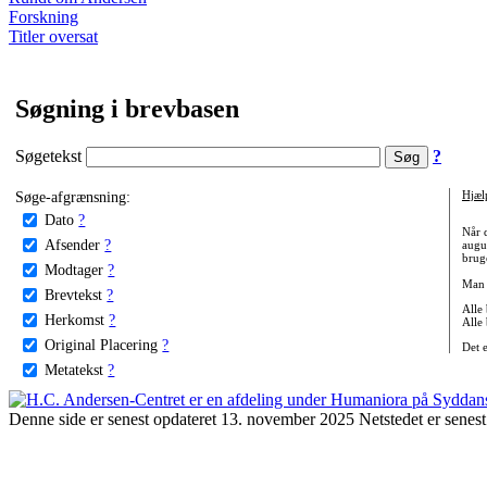
Forskning
Titler oversat
Søgning i brevbasen
Søgetekst
?
Søge-afgrænsning:
Hjæl
Dato
?
Når 
Afsender
?
augu
bruge
Modtager
?
Man 
Brevtekst
?
Alle
Herkomst
?
Alle
Original Placering
?
Det 
Metatekst
?
Denne side er senest opdateret 13. november 2025 Netstedet er senest