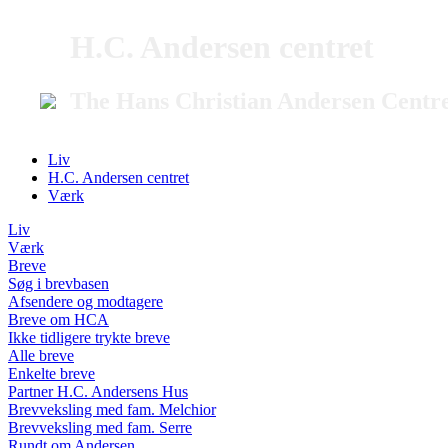
H.C. Andersen centret
The Hans Christian Andersen Centr
Liv
H.C. Andersen centret
Værk
Liv
Værk
Breve
Søg i brevbasen
Afsendere og modtagere
Breve om HCA
Ikke tidligere trykte breve
Alle breve
Enkelte breve
Partner H.C. Andersens Hus
Brevveksling med fam. Melchior
Brevveksling med fam. Serre
Rundt om Andersen