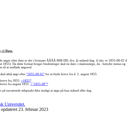
p til
Dato
:
du søger efter dato er det i formatet ÅÅÅÅ-MM-DD, dvs. år-måned-dag. (f.eks. er 1855-08-02 d
st 1855). Da dette format bruger bindestreger skal en dato i citationstegn, da - betyder minus og
s til at undlade søgeord.
skal altså søge efter
"1855-08-02"
for at finde breve fra d. 2. august 1855.
 breve fra 1855:
+1855*
 breve fra august 1855:
+"1855-08"*
er på nuværende tidspunkt ikke muligt at søge på kun måned eller dag.
 opdateret 23. februar 2023