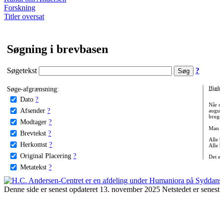
Forskning
Titler oversat
Søgning i brevbasen
Søgetekst
?
Søge-afgrænsning:
Hjæl
Dato
?
Når 
Afsender
?
augu
bruge
Modtager
?
Man 
Brevtekst
?
Alle
Herkomst
?
Alle
Original Placering
?
Det 
Metatekst
?
Denne side er senest opdateret 13. november 2025 Netstedet er senest