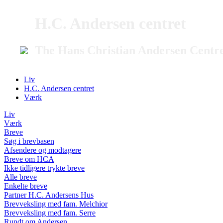
H.C. Andersen centret
The Hans Christian Andersen Centr
Liv
H.C. Andersen centret
Værk
Liv
Værk
Breve
Søg i brevbasen
Afsendere og modtagere
Breve om HCA
Ikke tidligere trykte breve
Alle breve
Enkelte breve
Partner H.C. Andersens Hus
Brevveksling med fam. Melchior
Brevveksling med fam. Serre
Rundt om Andersen