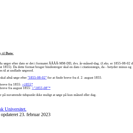
p til
Dato
:
du søger efter dato er det i formatet ÅÅÅÅ-MM-DD, dvs. år-måned-dag. (f.eks. er 1855-08-02 d
st 1855). Da dette format bruger bindestreger skal en dato i citationstegn, da - betyder minus og
s til at undlade søgeord.
skal altså søge efter
"1855-08-02"
for at finde breve fra d. 2. august 1855.
 breve fra 1855:
+1855*
 breve fra august 1855:
+"1855-08"*
er på nuværende tidspunkt ikke muligt at søge på kun måned eller dag.
 opdateret 23. februar 2023