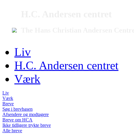
H.C. Andersen centret
The Hans Christian Andersen Centr
Liv
H.C. Andersen centret
Værk
Liv
Værk
Breve
Søg i brevbasen
Afsendere og modtagere
Breve om HCA
Ikke tidligere trykte breve
Alle breve