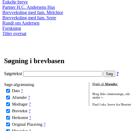
Enkelte breve
Partner H.C. Andersens Hus
Brevveksling med fam. Melchior
Brevveksling med fam. Serre
Rundt om Andersen
Forskning
Titler oversat
Søgning i brevbasen
Søgetekst
?
Søge-afgrænsning:
Hjælp til
Afsender
:
Dato
?
Brug ikke citationstegn, når
Afsender
?
stedet +:
Modtager
?
Find f.eks. breve fra Henrie
Brevtekst
?
Herkomst
?
Original Placering
?
Metatekst
?