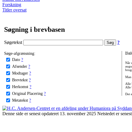
Forskning
Titler oversat
Søgning i brevbasen
Søgetekst
?
Søge-afgrænsning:
Hjæl
Dato
?
Når 
Afsender
?
augu
bruge
Modtager
?
Man 
Brevtekst
?
Alle
Herkomst
?
Alle
Original Placering
?
Det 
Metatekst
?
Denne side er senest opdateret 13. november 2025 Netstedet er senest