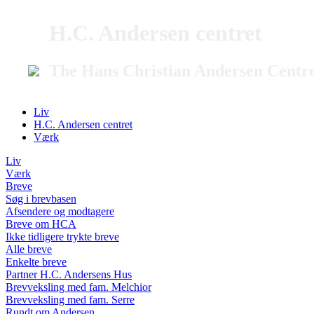
H.C. Andersen centret
The Hans Christian Andersen Centr
Liv
H.C. Andersen centret
Værk
Liv
Værk
Breve
Søg i brevbasen
Afsendere og modtagere
Breve om HCA
Ikke tidligere trykte breve
Alle breve
Enkelte breve
Partner H.C. Andersens Hus
Brevveksling med fam. Melchior
Brevveksling med fam. Serre
Rundt om Andersen