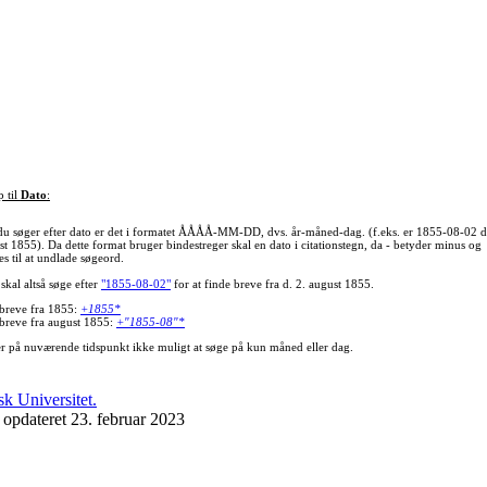
p til
Dato
:
du søger efter dato er det i formatet ÅÅÅÅ-MM-DD, dvs. år-måned-dag. (f.eks. er 1855-08-02 d
st 1855). Da dette format bruger bindestreger skal en dato i citationstegn, da - betyder minus og
s til at undlade søgeord.
skal altså søge efter
"1855-08-02"
for at finde breve fra d. 2. august 1855.
 breve fra 1855:
+1855*
 breve fra august 1855:
+"1855-08"*
er på nuværende tidspunkt ikke muligt at søge på kun måned eller dag.
 opdateret 23. februar 2023