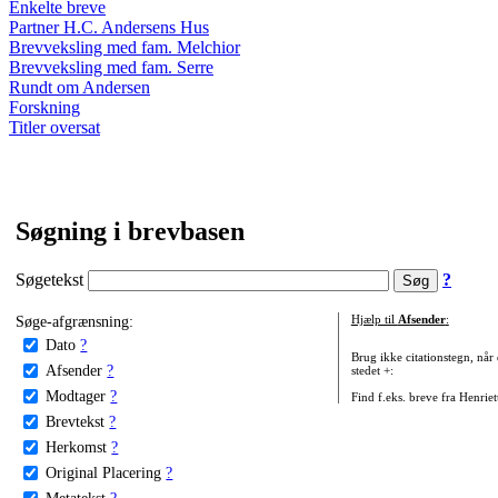
Enkelte breve
Partner H.C. Andersens Hus
Brevveksling med fam. Melchior
Brevveksling med fam. Serre
Rundt om Andersen
Forskning
Titler oversat
Søgning i brevbasen
Søgetekst
?
Søge-afgrænsning:
Hjælp til
Afsender
:
Dato
?
Brug ikke citationstegn, når
Afsender
?
stedet +:
Modtager
?
Find f.eks. breve fra Henrie
Brevtekst
?
Herkomst
?
Original Placering
?
Metatekst
?