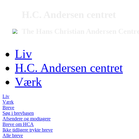
H.C. Andersen centret
The Hans Christian Andersen Centr
Liv
H.C. Andersen centret
Værk
Liv
Værk
Breve
Søg i brevbasen
Afsendere og modtagere
Breve om HCA
Ikke tidligere trykte breve
Alle breve