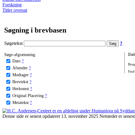
Forskning
Titler oversat
Søgning i brevbasen
Søgetekst
?
Søge-afgrænsning:
Hjæl
Dato
?
Brug 
Afsender
?
Find
Modtager
?
Brevtekst
?
Herkomst
?
Original Placering
?
Metatekst
?
Denne side er senest opdateret 13. november 2025 Netstedet er senest