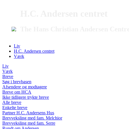
H.C. Andersen centret
The Hans Christian Andersen Centr
Liv
H.C. Andersen centret
Værk
Liv
Værk
Breve
Søg i brevbasen
Afsendere og modtagere
Breve om HCA
Ikke tidligere trykte breve
Alle breve
Enkelte breve
Partner H.C. Andersens Hus
Brevveksling med fam. Melchior
Brevveksling med fam. Serre
Rundt om Andersen