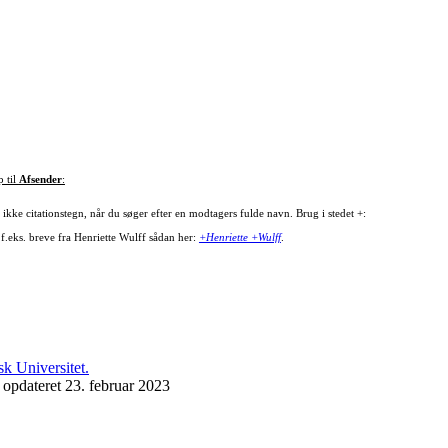
p til
Afsender
:
ikke citationstegn, når du søger efter en modtagers fulde navn. Brug i stedet +:
 f.eks. breve fra Henriette Wulff sådan her:
+Henriette +Wulff
.
 opdateret 23. februar 2023