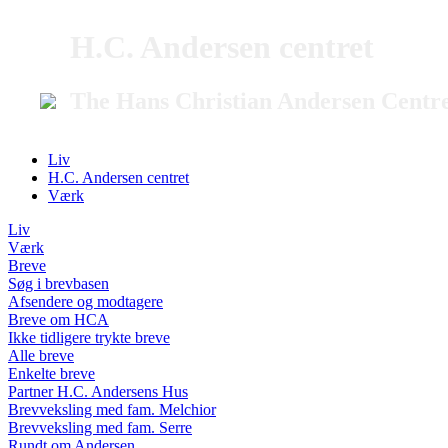
H.C. Andersen centret
The Hans Christian Andersen Centr
Liv
H.C. Andersen centret
Værk
Liv
Værk
Breve
Søg i brevbasen
Afsendere og modtagere
Breve om HCA
Ikke tidligere trykte breve
Alle breve
Enkelte breve
Partner H.C. Andersens Hus
Brevveksling med fam. Melchior
Brevveksling med fam. Serre
Rundt om Andersen