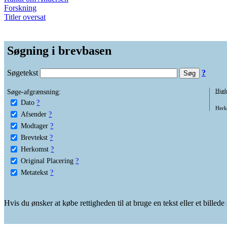
Forskning
Titler oversat
Søgning i brevbasen
Søgetekst
?
Søge-afgrænsning:
Hjæl
Dato
?
Herko
Afsender
?
Modtager
?
Brevtekst
?
Herkomst
?
Original Placering
?
Metatekst
?
Hvis du ønsker at købe rettigheden til at bruge en tekst eller et billed