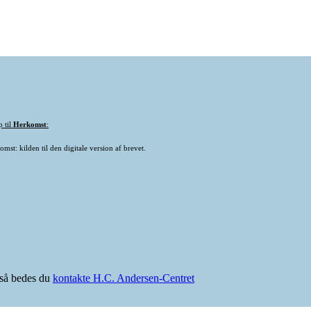
p til
Herkomst
:
mst: kilden til den digitale version af brevet.
e så bedes du
kontakte H.C. Andersen-Centret