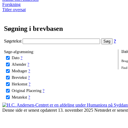
Forskning
Titler oversat
Søgning i brevbasen
Søgetekst
?
Søge-afgrænsning:
Hjæl
Dato
?
Brug 
Afsender
?
Find 
Modtager
?
Brevtekst
?
Herkomst
?
Original Placering
?
Metatekst
?
Denne side er senest opdateret 13. november 2025 Netstedet er senest