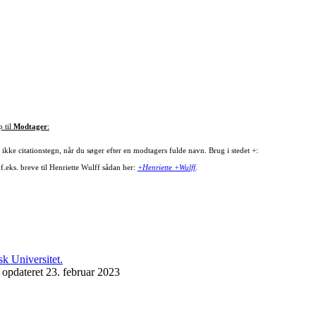
p til
Modtager
:
ikke citationstegn, når du søger efter en modtagers fulde navn. Brug i stedet +:
f.eks. breve til Henriette Wulff sådan her:
+Henriette +Wulff
.
 opdateret 23. februar 2023