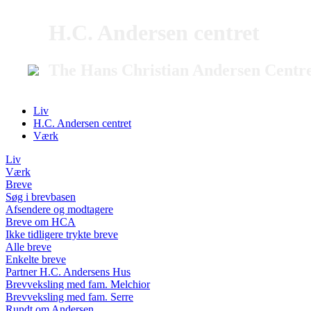
H.C. Andersen centret
The Hans Christian Andersen Centr
Liv
H.C. Andersen centret
Værk
Liv
Værk
Breve
Søg i brevbasen
Afsendere og modtagere
Breve om HCA
Ikke tidligere trykte breve
Alle breve
Enkelte breve
Partner H.C. Andersens Hus
Brevveksling med fam. Melchior
Brevveksling med fam. Serre
Rundt om Andersen