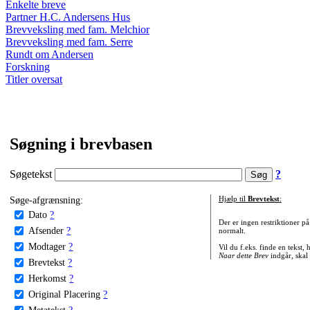
Enkelte breve
Partner H.C. Andersens Hus
Brevveksling med fam. Melchior
Brevveksling med fam. Serre
Rundt om Andersen
Forskning
Titler oversat
Søgning i brevbasen
Søgetekst
?
Søge-afgrænsning:
Hjælp til
Brevtekst
:
Dato
?
Der er ingen restriktioner p
Afsender
?
normalt.
Modtager
?
Vil du f.eks. finde en tekst,
Naar dette Brev
indgår, skal
Brevtekst
?
Herkomst
?
Original Placering
?
Metatekst
?