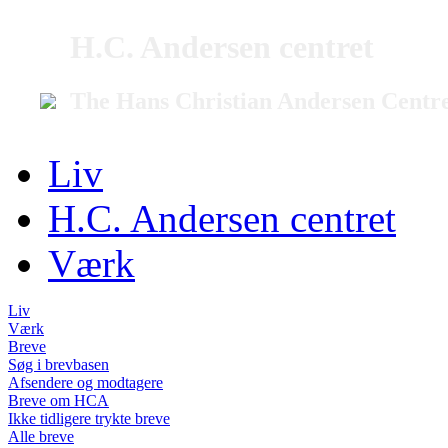
H.C. Andersen centret
The Hans Christian Andersen Centr
Liv
H.C. Andersen centret
Værk
Liv
Værk
Breve
Søg i brevbasen
Afsendere og modtagere
Breve om HCA
Ikke tidligere trykte breve
Alle breve