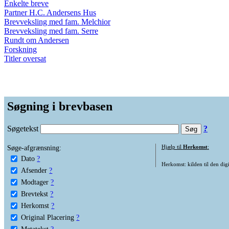
Enkelte breve
Partner H.C. Andersens Hus
Brevveksling med fam. Melchior
Brevveksling med fam. Serre
Rundt om Andersen
Forskning
Titler oversat
Søgning i brevbasen
Søgetekst
?
Søge-afgrænsning:
Hjælp til
Herkomst
:
Dato
?
Herkomst: kilden til den digi
Afsender
?
Modtager
?
Brevtekst
?
Herkomst
?
Original Placering
?
Metatekst
?