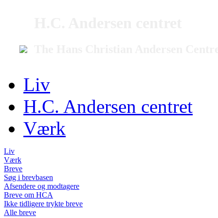
H.C. Andersen centret
The Hans Christian Andersen Centr
Liv
H.C. Andersen centret
Værk
Liv
Værk
Breve
Søg i brevbasen
Afsendere og modtagere
Breve om HCA
Ikke tidligere trykte breve
Alle breve