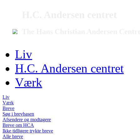
H.C. Andersen centret
The Hans Christian Andersen Centr
Liv
H.C. Andersen centret
Værk
Liv
Værk
Breve
Søg i brevbasen
Afsendere og modtagere
Breve om HCA
Ikke tidligere trykte breve
Alle breve