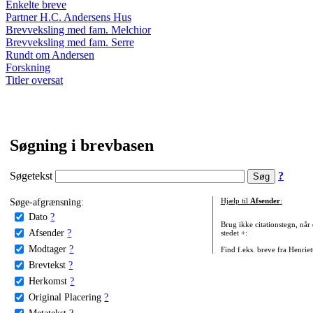
Enkelte breve
Partner H.C. Andersens Hus
Brevveksling med fam. Melchior
Brevveksling med fam. Serre
Rundt om Andersen
Forskning
Titler oversat
Søgning i brevbasen
Søgetekst
?
Søge-afgrænsning:
Hjælp til
Afsender
:
Dato
?
Brug ikke citationstegn, når
Afsender
?
stedet +:
Modtager
?
Find f.eks. breve fra Henrie
Brevtekst
?
Herkomst
?
Original Placering
?
Metatekst
?