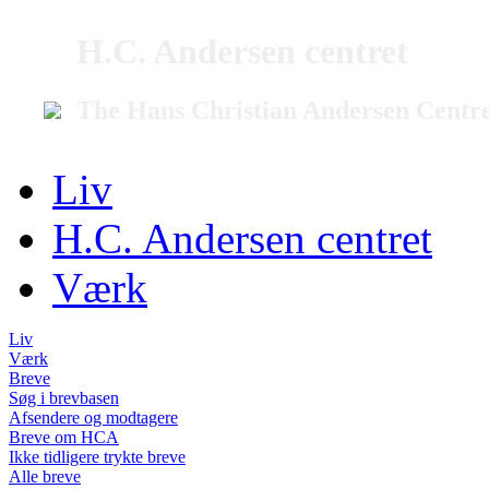
H.C. Andersen centret
The Hans Christian Andersen Centr
Liv
H.C. Andersen centret
Værk
Liv
Værk
Breve
Søg i brevbasen
Afsendere og modtagere
Breve om HCA
Ikke tidligere trykte breve
Alle breve