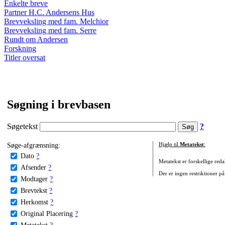
Enkelte breve
Partner H.C. Andersens Hus
Brevveksling med fam. Melchior
Brevveksling med fam. Serre
Rundt om Andersen
Forskning
Titler oversat
Søgning i brevbasen
Søgetekst
?
Søge-afgrænsning:
Hjælp til
Metatekst
:
Dato
?
Metatekst er forskellige reda
Afsender
?
Der er ingen restriktioner på
Modtager
?
Brevtekst
?
Herkomst
?
Original Placering
?
Metatekst
?