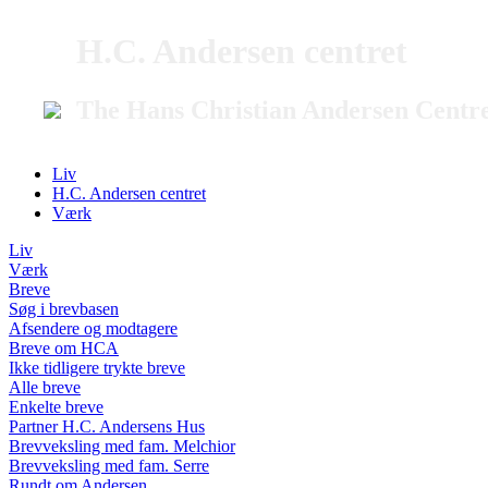
H.C. Andersen centret
The Hans Christian Andersen Centr
Liv
H.C. Andersen centret
Værk
Liv
Værk
Breve
Søg i brevbasen
Afsendere og modtagere
Breve om HCA
Ikke tidligere trykte breve
Alle breve
Enkelte breve
Partner H.C. Andersens Hus
Brevveksling med fam. Melchior
Brevveksling med fam. Serre
Rundt om Andersen