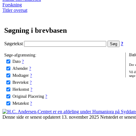
Forskning
Titler oversat
Søgning i brevbasen
Søgetekst
?
Søge-afgrænsning:
Hjæl
Dato
?
Der 
Afsender
?
Vil d
Modtager
?
søge
Brevtekst
?
Herkomst
?
Original Placering
?
Metatekst
?
Denne side er senest opdateret 13. november 2025 Netstedet er senest