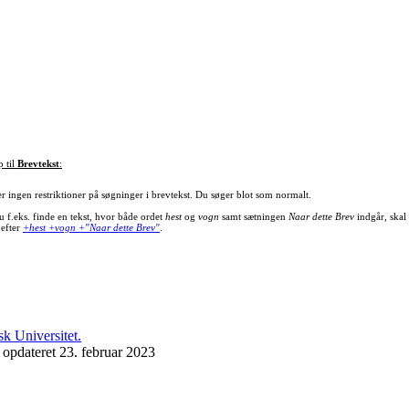
p til
Brevtekst
:
er ingen restriktioner på søgninger i brevtekst. Du søger blot som normalt.
u f.eks. finde en tekst, hvor både ordet
hest
og
vogn
samt sætningen
Naar dette Brev
indgår, skal
 efter
+hest +vogn +"Naar dette Brev"
.
 opdateret 23. februar 2023