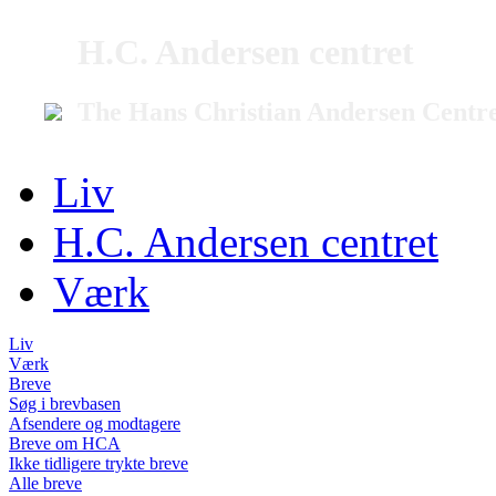
H.C. Andersen centret
The Hans Christian Andersen Centr
Liv
H.C. Andersen centret
Værk
Liv
Værk
Breve
Søg i brevbasen
Afsendere og modtagere
Breve om HCA
Ikke tidligere trykte breve
Alle breve