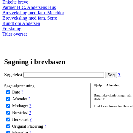
Enkelte breve
Partner H.C. Andersens Hus
Brevveksling med fam. Melchior
Brevveksling med fam. Serre
Rundt om Andersen
Forskning
Titler oversat
Søgning i brevbasen
Søgetekst
?
Søge-afgrænsning:
Hjælp til
Afsender
:
Dato
?
Brug ikke citationstegn, når
Afsender
?
stedet +:
Modtager
?
Find f.eks. breve fra Henrie
Brevtekst
?
Herkomst
?
Original Placering
?
Metatekst
?