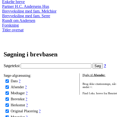
Enkelte breve
Partner H.C. Andersens Hus
Brevveksling med fam. Melchior
Brevveksling med fam. Serre
Rundt om Andersen
Forskning
Titler oversat
Søgning i brevbasen
Søgetekst
?
Søge-afgrænsning:
Hjælp til
Afsender
:
Dato
?
Brug ikke citationstegn, når
Afsender
?
stedet +:
Modtager
?
Find f.eks. breve fra Henrie
Brevtekst
?
Herkomst
?
Original Placering
?
Metatekst
?