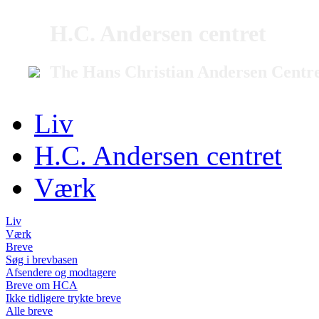
H.C. Andersen centret
The Hans Christian Andersen Centr
Liv
H.C. Andersen centret
Værk
Liv
Værk
Breve
Søg i brevbasen
Afsendere og modtagere
Breve om HCA
Ikke tidligere trykte breve
Alle breve