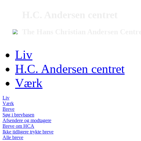
H.C. Andersen centret
The Hans Christian Andersen Centr
Liv
H.C. Andersen centret
Værk
Liv
Værk
Breve
Søg i brevbasen
Afsendere og modtagere
Breve om HCA
Ikke tidligere trykte breve
Alle breve