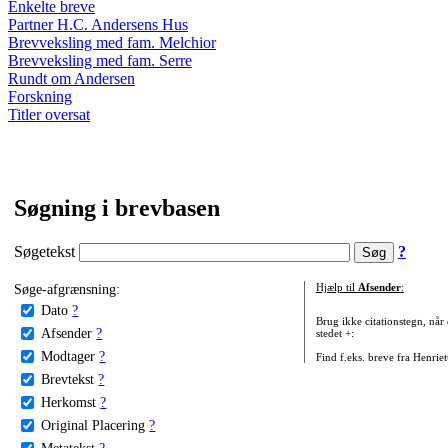
Enkelte breve
Partner H.C. Andersens Hus
Brevveksling med fam. Melchior
Brevveksling med fam. Serre
Rundt om Andersen
Forskning
Titler oversat
Søgning i brevbasen
Søgetekst
?
Søge-afgrænsning:
Hjælp til
Afsender
:
Dato
?
Brug ikke citationstegn, når
Afsender
?
stedet +:
Modtager
?
Find f.eks. breve fra Henrie
Brevtekst
?
Herkomst
?
Original Placering
?
Metatekst
?