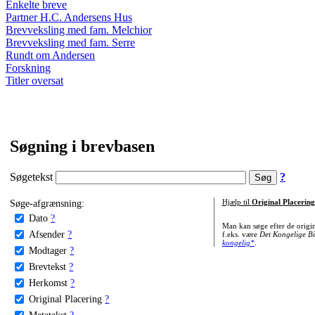
Enkelte breve
Partner H.C. Andersens Hus
Brevveksling med fam. Melchior
Brevveksling med fam. Serre
Rundt om Andersen
Forskning
Titler oversat
Søgning i brevbasen
Søgetekst
?
Søge-afgrænsning:
Hjælp til
Original Placering
Dato
?
Man kan søge efter de origi
Afsender
?
f.eks. være
Det Kongelige Bi
kongelig*
.
Modtager
?
Brevtekst
?
Herkomst
?
Original Placering
?
Metatekst
?