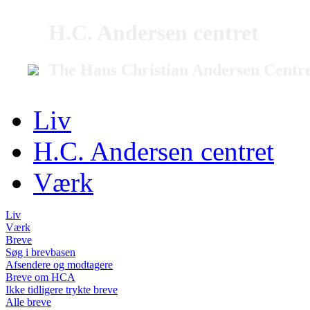
H.C. Andersen centret
The Hans Christian Andersen Centr
Liv
H.C. Andersen centret
Værk
Liv
Værk
Breve
Søg i brevbasen
Afsendere og modtagere
Breve om HCA
Ikke tidligere trykte breve
Alle breve