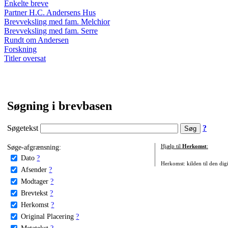
Enkelte breve
Partner H.C. Andersens Hus
Brevveksling med fam. Melchior
Brevveksling med fam. Serre
Rundt om Andersen
Forskning
Titler oversat
Søgning i brevbasen
Søgetekst
?
Søge-afgrænsning:
Hjælp til
Herkomst
:
Dato
?
Herkomst: kilden til den digi
Afsender
?
Modtager
?
Brevtekst
?
Herkomst
?
Original Placering
?
Metatekst
?