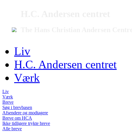
H.C. Andersen centret
The Hans Christian Andersen Centr
Liv
H.C. Andersen centret
Værk
Liv
Værk
Breve
Søg i brevbasen
Afsendere og modtagere
Breve om HCA
Ikke tidligere trykte breve
Alle breve