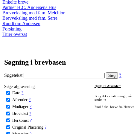
Enkelte breve
Partner H.C. Andersens Hus
Brevveksling med fam. Melchior
Brevveksling med fam. Serre
Rundt om Andersen
Forskning
Titler oversat
Søgning i brevbasen
Søgetekst
?
Søge-afgrænsning:
Hjælp til
Afsender
:
Dato
?
Brug ikke citationstegn, når
Afsender
?
stedet +:
Modtager
?
Find f.eks. breve fra Henrie
Brevtekst
?
Herkomst
?
Original Placering
?
Metatekst
?