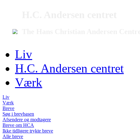
H.C. Andersen centret
The Hans Christian Andersen Centr
Liv
H.C. Andersen centret
Værk
Liv
Værk
Breve
Søg i brevbasen
Afsendere og modtagere
Breve om HCA
Ikke tidligere trykte breve
Alle breve