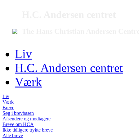
H.C. Andersen centret
The Hans Christian Andersen Centr
Liv
H.C. Andersen centret
Værk
Liv
Værk
Breve
Søg i brevbasen
Afsendere og modtagere
Breve om HCA
Ikke tidligere trykte breve
Alle breve