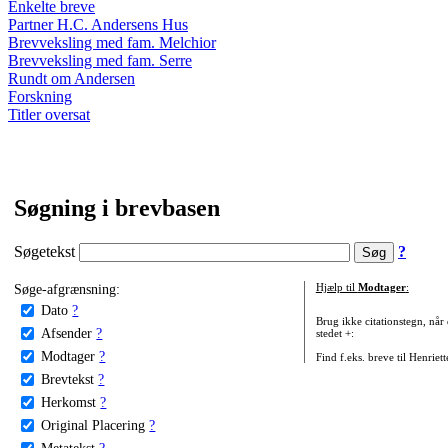
Enkelte breve
Partner H.C. Andersens Hus
Brevveksling med fam. Melchior
Brevveksling med fam. Serre
Rundt om Andersen
Forskning
Titler oversat
Søgning i brevbasen
Søgetekst
?
Søge-afgrænsning:
Hjælp til
Modtager
:
Dato
?
Brug ikke citationstegn, når
Afsender
?
stedet +:
Modtager
?
Find f.eks. breve til Henriet
Brevtekst
?
Herkomst
?
Original Placering
?
Metatekst
?