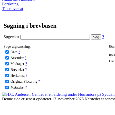
Forskning
Titler oversat
Søgning i brevbasen
Søgetekst
?
Søge-afgrænsning:
Hjæl
Dato
?
Brug 
Afsender
?
Find 
Modtager
?
Brevtekst
?
Herkomst
?
Original Placering
?
Metatekst
?
Denne side er senest opdateret 13. november 2025 Netstedet er senest