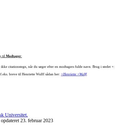
p til
Modtager
:
ikke citationstegn, når du søger efter en modtagers fulde navn. Brug i stedet +:
f.eks. breve til Henriette Wulff sådan her:
+Henriette +Wulff
.
 opdateret 23. februar 2023