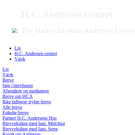
H.C. Andersen centret
The Hans Christian Andersen Centr
Liv
H.C. Andersen centret
Værk
Liv
Værk
Breve
Søg i brevbasen
Afsendere og modtagere
Breve om HCA
Ikke tidligere trykte breve
Alle breve
Enkelte breve
Partner H.C. Andersens Hus
Brevveksling med fam. Melchior
Brevveksling med fam. Serre
Rundt om Andersen