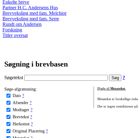
Enkelte breve
Partner H.C. Andersens Hus
Brevveksling med fam. Melchior
Brevveksling med fam. Serre
Rundt om Andersen
Forskning
Titler oversat
Søgning i brevbasen
Søgetekst
?
Søge-afgrænsning:
Hjælp til
Metatekst
:
Dato
?
Metatekst er forskellige reda
Afsender
?
Der er ingen restriktioner på
Modtager
?
Brevtekst
?
Herkomst
?
Original Placering
?
Metatekst
?