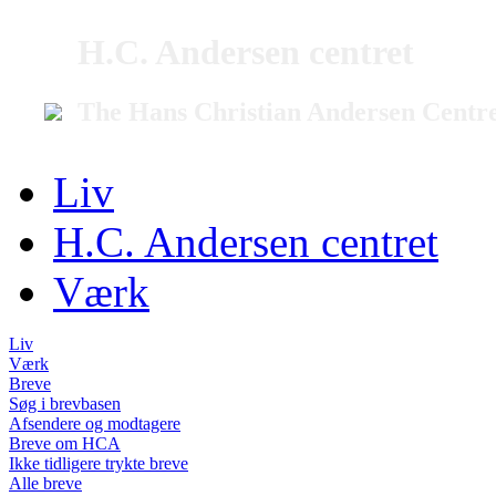
H.C. Andersen centret
The Hans Christian Andersen Centr
Liv
H.C. Andersen centret
Værk
Liv
Værk
Breve
Søg i brevbasen
Afsendere og modtagere
Breve om HCA
Ikke tidligere trykte breve
Alle breve