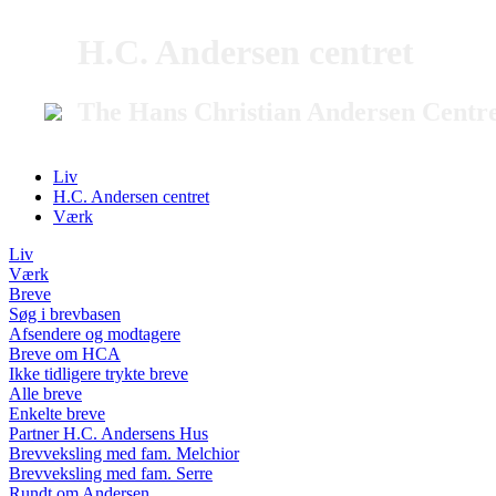
H.C. Andersen centret
The Hans Christian Andersen Centr
Liv
H.C. Andersen centret
Værk
Liv
Værk
Breve
Søg i brevbasen
Afsendere og modtagere
Breve om HCA
Ikke tidligere trykte breve
Alle breve
Enkelte breve
Partner H.C. Andersens Hus
Brevveksling med fam. Melchior
Brevveksling med fam. Serre
Rundt om Andersen