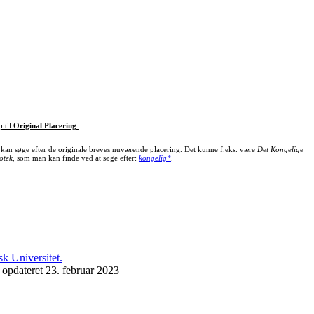
p til
Original Placering
:
kan søge efter de originale breves nuværende placering. Det kunne f.eks. være
Det Kongelige
otek
, som man kan finde ved at søge efter:
kongelig*
.
 opdateret 23. februar 2023