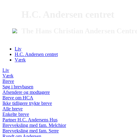
H.C. Andersen centret
The Hans Christian Andersen Centr
Liv
H.C. Andersen centret
Værk
Liv
Værk
Breve
Søg i brevbasen
Afsendere og modtagere
Breve om HCA
Ikke tidligere trykte breve
Alle breve
Enkelte breve
Partner H.C. Andersens Hus
Brevveksling med fam. Melchior
Brevveksling med fam. Serre
Rundt om Andersen