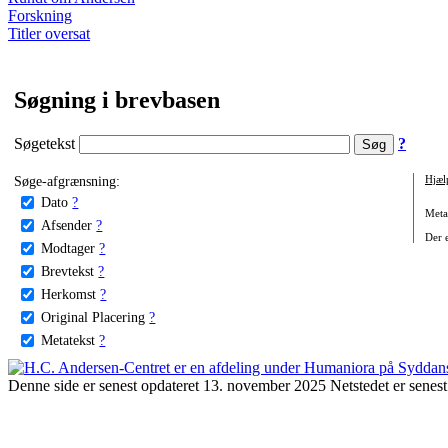
Forskning
Titler oversat
Søgning i brevbasen
Søgetekst
?
Søge-afgrænsning:
Hjæl
Dato
?
Metat
Afsender
?
Der e
Modtager
?
Brevtekst
?
Herkomst
?
Original Placering
?
Metatekst
?
Denne side er senest opdateret 13. november 2025 Netstedet er senest