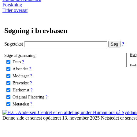
Forskning
Titler oversat
Søgning i brevbasen
Søgetekst
?
Søge-afgrænsning:
Hjæl
Dato
?
Herko
Afsender
?
Modtager
?
Brevtekst
?
Herkomst
?
Original Placering
?
Metatekst
?
Denne side er senest opdateret 13. november 2025 Netstedet er senest