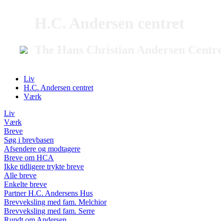
H.C. Andersen centret
The Hans Christian Andersen Centr
Liv
H.C. Andersen centret
Værk
Liv
Værk
Breve
Søg i brevbasen
Afsendere og modtagere
Breve om HCA
Ikke tidligere trykte breve
Alle breve
Enkelte breve
Partner H.C. Andersens Hus
Brevveksling med fam. Melchior
Brevveksling med fam. Serre
Rundt om Andersen