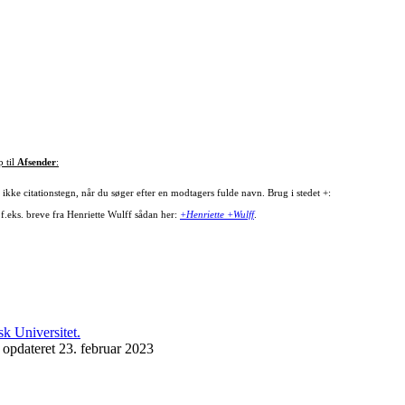
p til
Afsender
:
ikke citationstegn, når du søger efter en modtagers fulde navn. Brug i stedet +:
 f.eks. breve fra Henriette Wulff sådan her:
+Henriette +Wulff
.
 opdateret 23. februar 2023