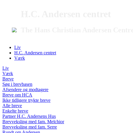
H.C. Andersen centret
The Hans Christian Andersen Centr
Liv
H.C. Andersen centret
Værk
Liv
Værk
Breve
Søg i brevbasen
Afsendere og modtagere
Breve om HCA
Ikke tidligere trykte breve
Alle breve
Enkelte breve
Partner H.C. Andersens Hus
Brevveksling med fam. Melchior
Brevveksling med fam. Serre
Rundt om Andersen