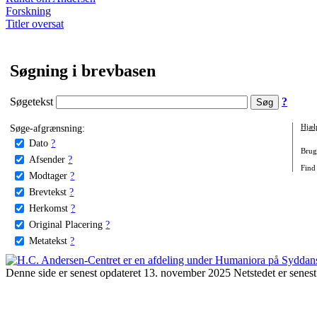
Forskning
Titler oversat
Søgning i brevbasen
Søgetekst
?
Søge-afgrænsning:
Hjæl
Dato
?
Brug 
Afsender
?
Find
Modtager
?
Brevtekst
?
Herkomst
?
Original Placering
?
Metatekst
?
Denne side er senest opdateret 13. november 2025 Netstedet er senest