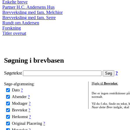
Enkelte breve
Partner H.C. Andersens Hus
Brevveksling med fam. Melchior
Brevveksling med fam. Serre
Rundt om Andersen
Forskning
Titler oversat
Søgning i brevbasen
Søgetekst
?
Søge-afgrænsning:
Hjælp til
Brevtekst
:
Dato
?
Der er ingen restriktioner p
Afsender
?
normalt.
Modtager
?
Vil du f.eks. finde en tekst,
Naar dette Brev
indgår, skal
Brevtekst
?
Herkomst
?
Original Placering
?
Metatekst
?