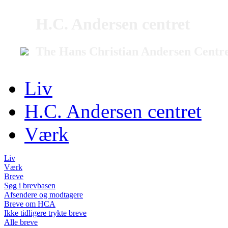
H.C. Andersen centret
The Hans Christian Andersen Centr
Liv
H.C. Andersen centret
Værk
Liv
Værk
Breve
Søg i brevbasen
Afsendere og modtagere
Breve om HCA
Ikke tidligere trykte breve
Alle breve