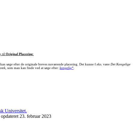
p til
Original Placering
:
kan søge efter de originale breves nuværende placering. Det kunne f.eks. være
Det Kongelige
otek
, som man kan finde ved at søge efter:
kongelig*
.
 opdateret 23. februar 2023