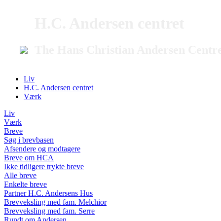
H.C. Andersen centret
The Hans Christian Andersen Centr
Liv
H.C. Andersen centret
Værk
Liv
Værk
Breve
Søg i brevbasen
Afsendere og modtagere
Breve om HCA
Ikke tidligere trykte breve
Alle breve
Enkelte breve
Partner H.C. Andersens Hus
Brevveksling med fam. Melchior
Brevveksling med fam. Serre
Rundt om Andersen