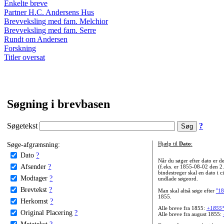
Enkelte breve
Partner H.C. Andersens Hus
Brevveksling med fam. Melchior
Brevveksling med fam. Serre
Rundt om Andersen
Forskning
Titler oversat
Søgning i brevbasen
Søgetekst
?
Søge-afgrænsning:
Hjælp til
Dato
:
Dato
?
Når du søger efter dato er
Afsender
?
(f.eks. er 1855-08-02 den 2
bindestreger skal en dato i c
Modtager
?
undlade søgeord.
Brevtekst
?
Man skal altså søge efter
"18
1855.
Herkomst
?
Alle breve fra 1855:
+1855
Original Placering
?
Alle breve fra august 1855:
Metatekst
?