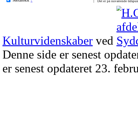
Det er på nuværende tidspun
Kulturvidenskaber
ved
Denne side er senest opdat
er senest opdateret 23. febr