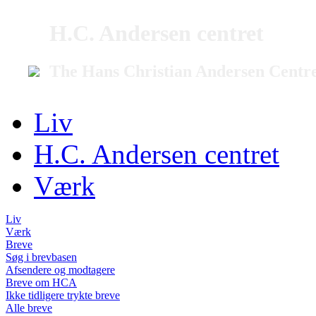
H.C. Andersen centret
The Hans Christian Andersen Centr
Liv
H.C. Andersen centret
Værk
Liv
Værk
Breve
Søg i brevbasen
Afsendere og modtagere
Breve om HCA
Ikke tidligere trykte breve
Alle breve