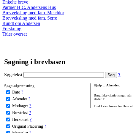
Enkelte breve
Partner H.C. Andersens Hus
Brevveksling med fam. Melchior
Brevveksling med fam. Serre
Rundt om Andersen
Forskning
Titler oversat
Søgning i brevbasen
Søgetekst
?
Søge-afgrænsning:
Hjælp til
Afsender
:
Dato
?
Brug ikke citationstegn, når
Afsender
?
stedet +:
Modtager
?
Find f.eks. breve fra Henrie
Brevtekst
?
Herkomst
?
Original Placering
?
Metatekst
?