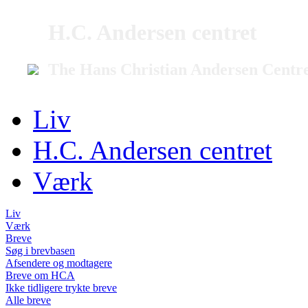
H.C. Andersen centret
The Hans Christian Andersen Centr
Liv
H.C. Andersen centret
Værk
Liv
Værk
Breve
Søg i brevbasen
Afsendere og modtagere
Breve om HCA
Ikke tidligere trykte breve
Alle breve