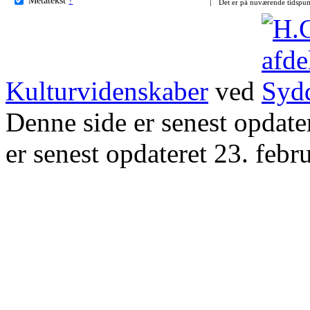
Det er på nuværende tidspun
Kulturvidenskaber
ved
Denne side er senest opdat
er senest opdateret 23. febr