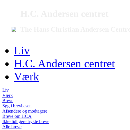
H.C. Andersen centret
The Hans Christian Andersen Centr
Liv
H.C. Andersen centret
Værk
Liv
Værk
Breve
Søg i brevbasen
Afsendere og modtagere
Breve om HCA
Ikke tidligere trykte breve
Alle breve