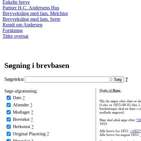
Enkelte breve
Partner H.C. Andersens Hus
Brevveksling med fam. Melchior
Brevveksling med fam. Serre
Rundt om Andersen
Forskning
Titler oversat
Søgning i brevbasen
Søgetekst
?
Søge-afgrænsning:
Hjælp til
Dato
:
Dato
?
Når du søger efter dato er
Afsender
?
(f.eks. er 1855-08-02 den 2
bindestreger skal en dato i c
Modtager
?
undlade søgeord.
Brevtekst
?
Man skal altså søge efter
"18
1855.
Herkomst
?
Alle breve fra 1855:
+1855
Original Placering
?
Alle breve fra august 1855:
Metatekst
?