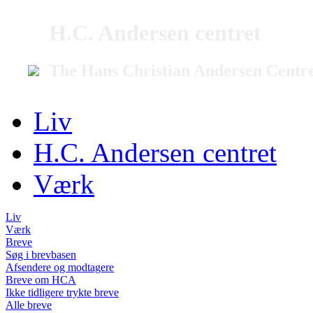
H.C. Andersen centret
The Hans Christian Andersen Centr
Liv
H.C. Andersen centret
Værk
Liv
Værk
Breve
Søg i brevbasen
Afsendere og modtagere
Breve om HCA
Ikke tidligere trykte breve
Alle breve