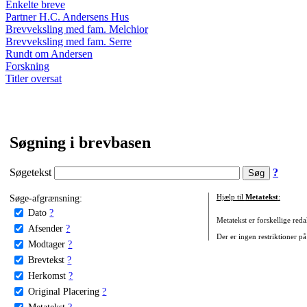
Enkelte breve
Partner H.C. Andersens Hus
Brevveksling med fam. Melchior
Brevveksling med fam. Serre
Rundt om Andersen
Forskning
Titler oversat
Søgning i brevbasen
Søgetekst
?
Søge-afgrænsning:
Hjælp til
Metatekst
:
Dato
?
Metatekst er forskellige reda
Afsender
?
Der er ingen restriktioner på
Modtager
?
Brevtekst
?
Herkomst
?
Original Placering
?
Metatekst
?