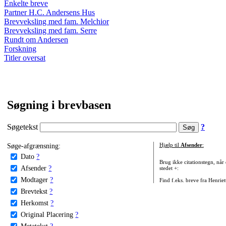
Enkelte breve
Partner H.C. Andersens Hus
Brevveksling med fam. Melchior
Brevveksling med fam. Serre
Rundt om Andersen
Forskning
Titler oversat
Søgning i brevbasen
Søgetekst
?
Søge-afgrænsning:
Hjælp til
Afsender
:
Dato
?
Brug ikke citationstegn, når
Afsender
?
stedet +:
Modtager
?
Find f.eks. breve fra Henrie
Brevtekst
?
Herkomst
?
Original Placering
?
Metatekst
?