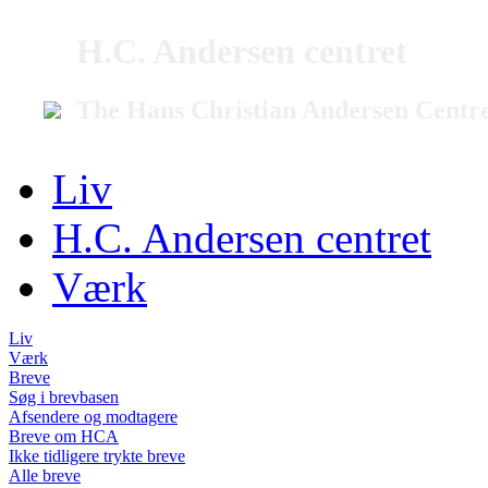
H.C. Andersen centret
The Hans Christian Andersen Centr
Liv
H.C. Andersen centret
Værk
Liv
Værk
Breve
Søg i brevbasen
Afsendere og modtagere
Breve om HCA
Ikke tidligere trykte breve
Alle breve