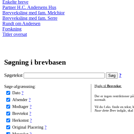
Enkelte breve
Partner H.C. Andersens Hus
Brevveksling med fam. Melchior
Brevveksling med fam. Serre
Rundt om Andersen
Forskning
Titler oversat
Søgning i brevbasen
Søgetekst
?
Søge-afgrænsning:
Hjælp til
Brevtekst
:
Dato
?
Der er ingen restriktioner p
Afsender
?
normalt.
Modtager
?
Vil du f.eks. finde en tekst,
Naar dette Brev
indgår, skal
Brevtekst
?
Herkomst
?
Original Placering
?
Metatekst
?