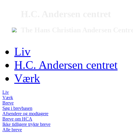
H.C. Andersen centret
The Hans Christian Andersen Centr
Liv
H.C. Andersen centret
Værk
Liv
Værk
Breve
Søg i brevbasen
Afsendere og modtagere
Breve om HCA
Ikke tidligere trykte breve
Alle breve