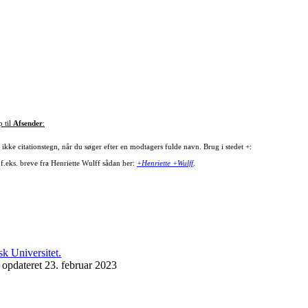
p til
Afsender
:
ikke citationstegn, når du søger efter en modtagers fulde navn. Brug i stedet +:
 f.eks. breve fra Henriette Wulff sådan her:
+Henriette +Wulff
.
 opdateret 23. februar 2023