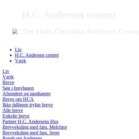
H.C. Andersen centret
The Hans Christian Andersen Centr
Liv
H.C. Andersen centret
Værk
Liv
Værk
Breve
Søg i brevbasen
Afsendere og modtagere
Breve om HCA
Ikke tidligere trykte breve
Alle breve
Enkelte breve
Partner H.C. Andersens Hus
Brevveksling med fam. Melchior
Brevveksling med fam. Serre
Rundt om Andersen