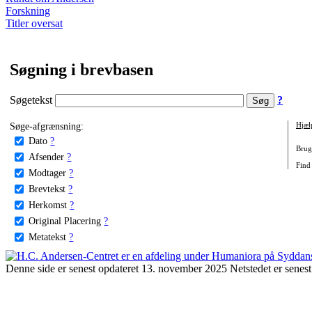
Forskning
Titler oversat
Søgning i brevbasen
Søgetekst
?
Søge-afgrænsning:
Hjæl
Dato
?
Brug 
Afsender
?
Find
Modtager
?
Brevtekst
?
Herkomst
?
Original Placering
?
Metatekst
?
Denne side er senest opdateret 13. november 2025 Netstedet er senest