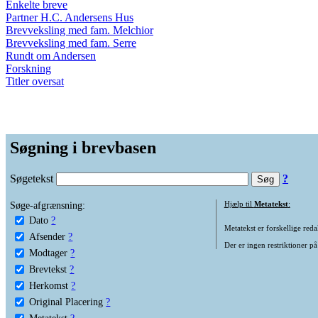
Enkelte breve
Partner H.C. Andersens Hus
Brevveksling med fam. Melchior
Brevveksling med fam. Serre
Rundt om Andersen
Forskning
Titler oversat
Søgning i brevbasen
Søgetekst
?
Søge-afgrænsning:
Hjælp til
Metatekst
:
Dato
?
Metatekst er forskellige reda
Afsender
?
Der er ingen restriktioner på
Modtager
?
Brevtekst
?
Herkomst
?
Original Placering
?
Metatekst
?