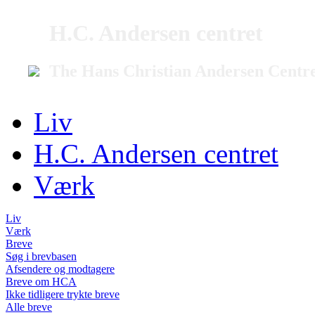
H.C. Andersen centret
The Hans Christian Andersen Centr
Liv
H.C. Andersen centret
Værk
Liv
Værk
Breve
Søg i brevbasen
Afsendere og modtagere
Breve om HCA
Ikke tidligere trykte breve
Alle breve