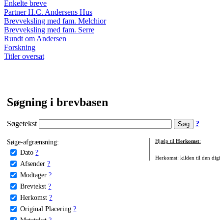
Enkelte breve
Partner H.C. Andersens Hus
Brevveksling med fam. Melchior
Brevveksling med fam. Serre
Rundt om Andersen
Forskning
Titler oversat
Søgning i brevbasen
Søgetekst
?
Søge-afgrænsning:
Hjælp til
Herkomst
:
Dato
?
Herkomst: kilden til den digi
Afsender
?
Modtager
?
Brevtekst
?
Herkomst
?
Original Placering
?
Metatekst
?