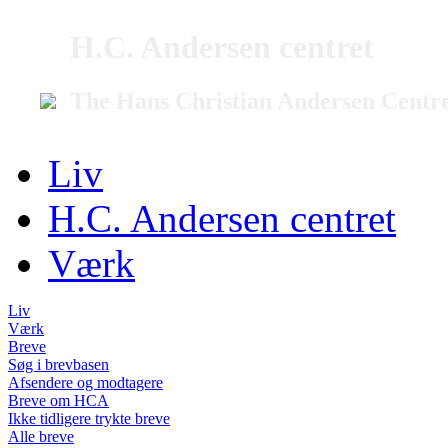
H.C. Andersen centret
The Hans Christian Andersen Centr
Liv
H.C. Andersen centret
Værk
Liv
Værk
Breve
Søg i brevbasen
Afsendere og modtagere
Breve om HCA
Ikke tidligere trykte breve
Alle breve