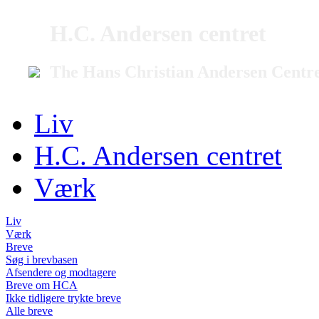
H.C. Andersen centret
The Hans Christian Andersen Centr
Liv
H.C. Andersen centret
Værk
Liv
Værk
Breve
Søg i brevbasen
Afsendere og modtagere
Breve om HCA
Ikke tidligere trykte breve
Alle breve