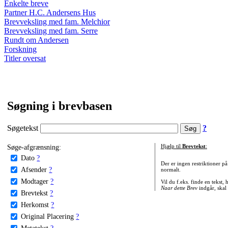
Enkelte breve
Partner H.C. Andersens Hus
Brevveksling med fam. Melchior
Brevveksling med fam. Serre
Rundt om Andersen
Forskning
Titler oversat
Søgning i brevbasen
Søgetekst
?
Søge-afgrænsning:
Hjælp til
Brevtekst
:
Dato
?
Der er ingen restriktioner p
Afsender
?
normalt.
Modtager
?
Vil du f.eks. finde en tekst,
Naar dette Brev
indgår, skal
Brevtekst
?
Herkomst
?
Original Placering
?
Metatekst
?