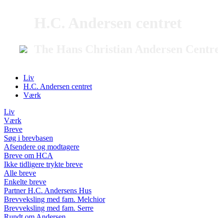
H.C. Andersen centret
The Hans Christian Andersen Centr
Liv
H.C. Andersen centret
Værk
Liv
Værk
Breve
Søg i brevbasen
Afsendere og modtagere
Breve om HCA
Ikke tidligere trykte breve
Alle breve
Enkelte breve
Partner H.C. Andersens Hus
Brevveksling med fam. Melchior
Brevveksling med fam. Serre
Rundt om Andersen