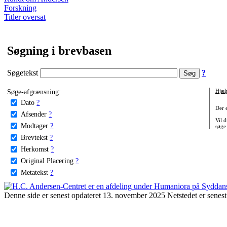
Forskning
Titler oversat
Søgning i brevbasen
Søgetekst
?
Søge-afgrænsning:
Hjæl
Dato
?
Der 
Afsender
?
Vil d
Modtager
?
søge
Brevtekst
?
Herkomst
?
Original Placering
?
Metatekst
?
Denne side er senest opdateret 13. november 2025 Netstedet er senest