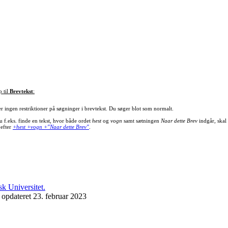
p til
Brevtekst
:
er ingen restriktioner på søgninger i brevtekst. Du søger blot som normalt.
u f.eks. finde en tekst, hvor både ordet
hest
og
vogn
samt sætningen
Naar dette Brev
indgår, skal
 efter
+hest +vogn +"Naar dette Brev"
.
 opdateret 23. februar 2023