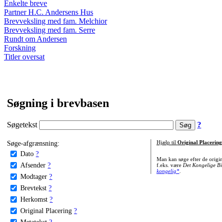
Enkelte breve
Partner H.C. Andersens Hus
Brevveksling med fam. Melchior
Brevveksling med fam. Serre
Rundt om Andersen
Forskning
Titler oversat
Søgning i brevbasen
Søgetekst
?
Søge-afgrænsning:
Hjælp til
Original Placering
Dato
?
Man kan søge efter de origi
Afsender
?
f.eks. være
Det Kongelige Bi
kongelig*
.
Modtager
?
Brevtekst
?
Herkomst
?
Original Placering
?
Metatekst
?