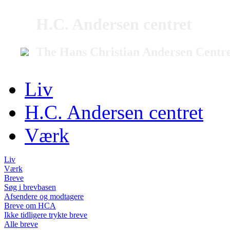
H.C. Andersen centret
The Hans Christian Andersen Centr
Liv
H.C. Andersen centret
Værk
Liv
Værk
Breve
Søg i brevbasen
Afsendere og modtagere
Breve om HCA
Ikke tidligere trykte breve
Alle breve