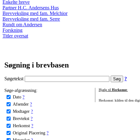
Enkelte breve
Partner H.C. Andersens Hus
Brevveksling med fam. Melchior
Brevveksling med fam. Serre
Rundt om Andersen
Forskning
Titler oversat
Søgning i brevbasen
Søgetekst
?
Søge-afgrænsning:
Hjælp til
Herkomst
:
Dato
?
Herkomst: kilden til den digi
Afsender
?
Modtager
?
Brevtekst
?
Herkomst
?
Original Placering
?
Metatekst
?