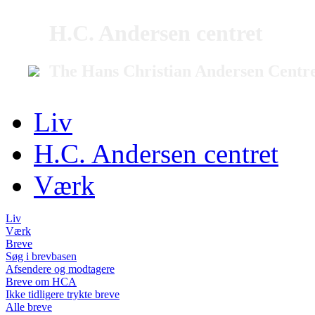
H.C. Andersen centret
The Hans Christian Andersen Centr
Liv
H.C. Andersen centret
Værk
Liv
Værk
Breve
Søg i brevbasen
Afsendere og modtagere
Breve om HCA
Ikke tidligere trykte breve
Alle breve