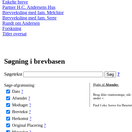
Enkelte breve
Partner H.C. Andersens Hus
Brevveksling med fam. Melchior
Brevveksling med fam. Serre
Rundt om Andersen
Forskning
Titler oversat
Søgning i brevbasen
Søgetekst
?
Søge-afgrænsning:
Hjælp til
Afsender
:
Dato
?
Brug ikke citationstegn, når
Afsender
?
stedet +:
Modtager
?
Find f.eks. breve fra Henrie
Brevtekst
?
Herkomst
?
Original Placering
?
Metatekst
?