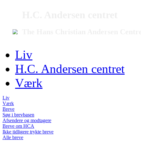
H.C. Andersen centret
The Hans Christian Andersen Centr
Liv
H.C. Andersen centret
Værk
Liv
Værk
Breve
Søg i brevbasen
Afsendere og modtagere
Breve om HCA
Ikke tidligere trykte breve
Alle breve