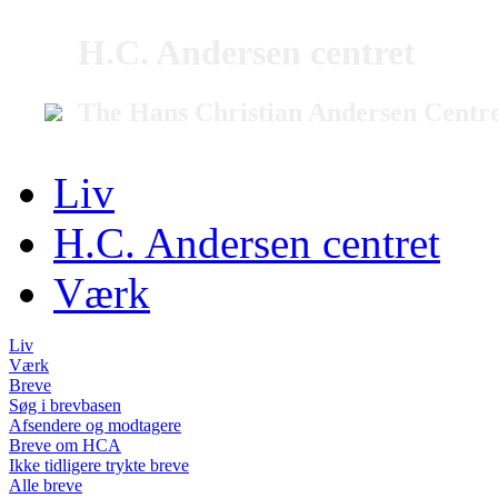
H.C. Andersen centret
The Hans Christian Andersen Centr
Liv
H.C. Andersen centret
Værk
Liv
Værk
Breve
Søg i brevbasen
Afsendere og modtagere
Breve om HCA
Ikke tidligere trykte breve
Alle breve