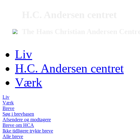
H.C. Andersen centret
The Hans Christian Andersen Centr
Liv
H.C. Andersen centret
Værk
Liv
Værk
Breve
Søg i brevbasen
Afsendere og modtagere
Breve om HCA
Ikke tidligere trykte breve
Alle breve