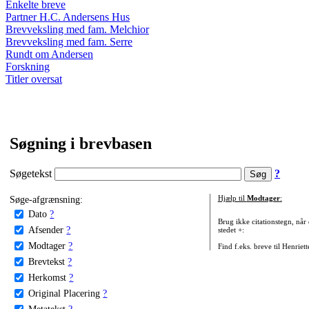
Enkelte breve
Partner H.C. Andersens Hus
Brevveksling med fam. Melchior
Brevveksling med fam. Serre
Rundt om Andersen
Forskning
Titler oversat
Søgning i brevbasen
Søgetekst
?
Søge-afgrænsning:
Hjælp til
Modtager
:
Dato
?
Brug ikke citationstegn, når
Afsender
?
stedet +:
Modtager
?
Find f.eks. breve til Henriet
Brevtekst
?
Herkomst
?
Original Placering
?
Metatekst
?