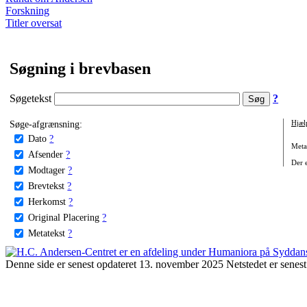
Forskning
Titler oversat
Søgning i brevbasen
Søgetekst
?
Søge-afgrænsning:
Hjæl
Dato
?
Metat
Afsender
?
Der e
Modtager
?
Brevtekst
?
Herkomst
?
Original Placering
?
Metatekst
?
Denne side er senest opdateret 13. november 2025 Netstedet er senest