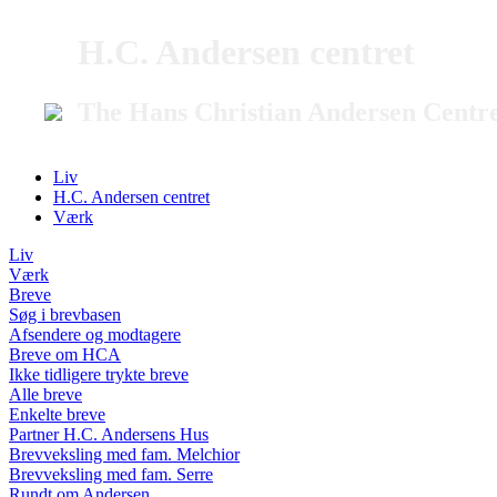
H.C. Andersen centret
The Hans Christian Andersen Centr
Liv
H.C. Andersen centret
Værk
Liv
Værk
Breve
Søg i brevbasen
Afsendere og modtagere
Breve om HCA
Ikke tidligere trykte breve
Alle breve
Enkelte breve
Partner H.C. Andersens Hus
Brevveksling med fam. Melchior
Brevveksling med fam. Serre
Rundt om Andersen