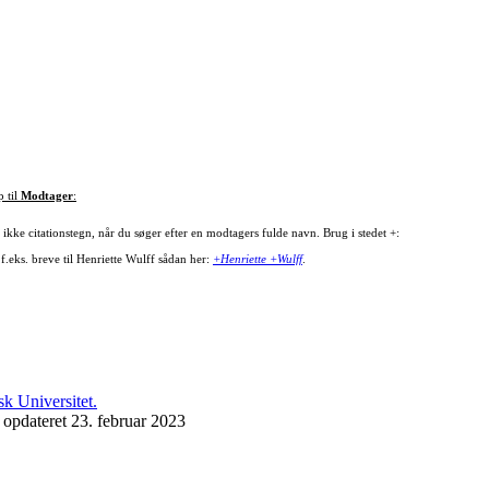
p til
Modtager
:
ikke citationstegn, når du søger efter en modtagers fulde navn. Brug i stedet +:
f.eks. breve til Henriette Wulff sådan her:
+Henriette +Wulff
.
 opdateret 23. februar 2023