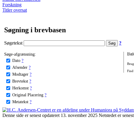
Forskning
Titler oversat
Søgning i brevbasen
Søgetekst
?
Søge-afgrænsning:
Hjæl
Dato
?
Brug 
Afsender
?
Find 
Modtager
?
Brevtekst
?
Herkomst
?
Original Placering
?
Metatekst
?
Denne side er senest opdateret 13. november 2025 Netstedet er senest