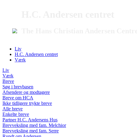
H.C. Andersen centret
The Hans Christian Andersen Centr
Liv
H.C. Andersen centret
Værk
Liv
Værk
Breve
Søg i brevbasen
Afsendere og modtagere
Breve om HCA
Ikke tidligere trykte breve
Alle breve
Enkelte breve
Partner H.C. Andersens Hus
Brevveksling med fam. Melchior
Brevveksling med fam. Serre
Rundt om Andersen