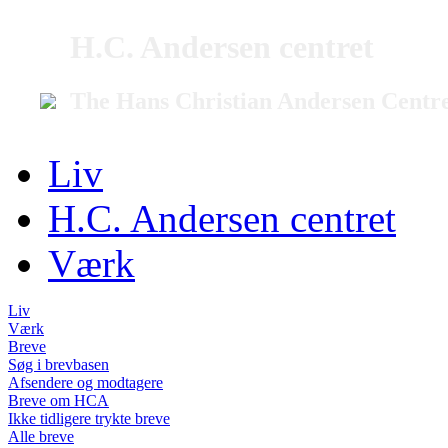
H.C. Andersen centret
The Hans Christian Andersen Centr
Liv
H.C. Andersen centret
Værk
Liv
Værk
Breve
Søg i brevbasen
Afsendere og modtagere
Breve om HCA
Ikke tidligere trykte breve
Alle breve