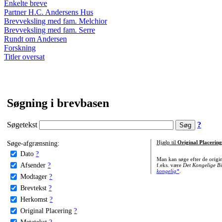
Enkelte breve
Partner H.C. Andersens Hus
Brevveksling med fam. Melchior
Brevveksling med fam. Serre
Rundt om Andersen
Forskning
Titler oversat
Søgning i brevbasen
Søgetekst
?
Søge-afgrænsning:
Hjælp til
Original Placering
Dato
?
Man kan søge efter de origi
Afsender
?
f.eks. være
Det Kongelige Bi
kongelig*
.
Modtager
?
Brevtekst
?
Herkomst
?
Original Placering
?
Metatekst
?