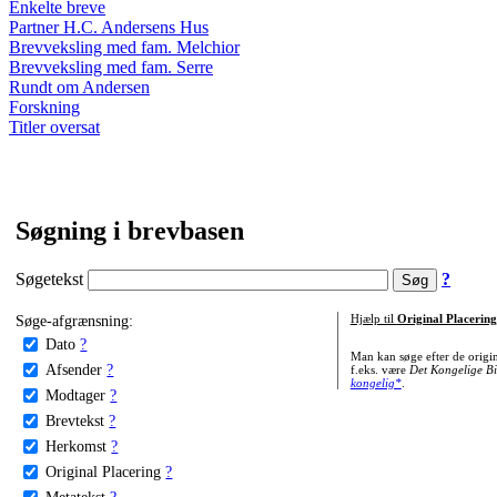
Enkelte breve
Partner H.C. Andersens Hus
Brevveksling med fam. Melchior
Brevveksling med fam. Serre
Rundt om Andersen
Forskning
Titler oversat
Søgning i brevbasen
Søgetekst
?
Søge-afgrænsning:
Hjælp til
Original Placering
Dato
?
Man kan søge efter de origi
Afsender
?
f.eks. være
Det Kongelige Bi
kongelig*
.
Modtager
?
Brevtekst
?
Herkomst
?
Original Placering
?
Metatekst
?