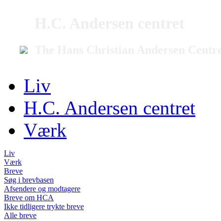
H.C. Andersen centret
The Hans Christian Andersen Centr
Liv
H.C. Andersen centret
Værk
Liv
Værk
Breve
Søg i brevbasen
Afsendere og modtagere
Breve om HCA
Ikke tidligere trykte breve
Alle breve